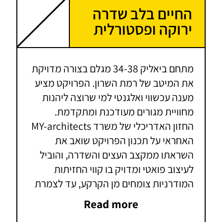
החיים בלב שדרה
ירוקה ופסטורלית
מתחם ביאליק 34-38 מגלם בצורה מדויקת
את המיטב של רמת השרון. הפרויקט מציע
מענה עכשווי ואלגנטי למי שרוצה ליהנות
מחוויית מגורים מעודכנת ומתקדמת.
החזון האדריכלי של משרד MY-architects
האחראי על תכנון הפרויקט שואב את
השראתו ממקצב העצים והשדרה, והוביל
לעיצוב פואטי ומדויק בו קווי החזיתות
המודרניות צומחים מן הקרקע, עד לצמרת
הבניין ונפתחים אל השמים. במקביל לעיצוב
Read more
החדשני והמודרני של הבניין, הדירות