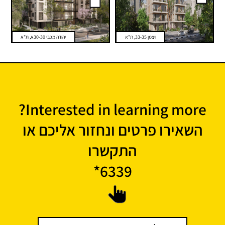
ויצמן 33-35, ת"א
יהודה מכבי 30-30א, ת"א
Interested in learning more?
השאירו פרטים ונחזור אליכם או
התקשרו
6339*