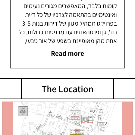
קומות בלבד, המאפשרים מגורים נעימים
ואינטימיים בהתאמה לצרכיו של כל דייר.
בפרויקט
תמהיל מגוון של דירות בנות
3-5
חד', גן ופנטהאוזים עם מרפסות גדולות
. כל
אחת מהן מאופיינת בשפע של אור טבעי,
תכנון אידיאלי ומפרט עשיר ללא פשרות.
Read more
הבניינים ממוקמים על שדרה שקטה
ומקסימה ברובע הדר הנחשק, וכוללים 72
דירות בסביבת מגורים אורבנית ואינטימית.
לנוחיות הדיירים יוקם בפרויקט חניון תת
The Location
קרקעי ומחסן פרטי לכל דירה.