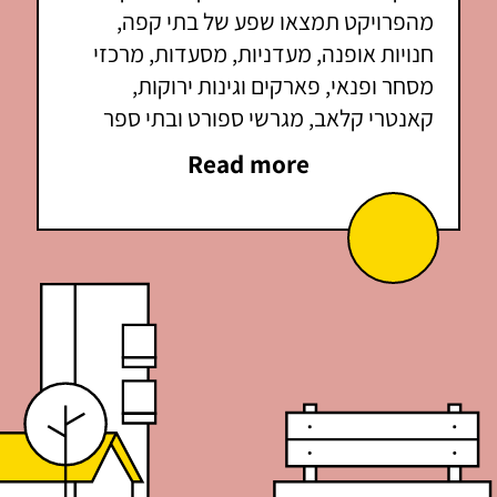
מהפרויקט תמצאו שפע של בתי קפה,
חנויות אופנה, מעדניות, מסעדות, מרכזי
מסחר ופנאי, פארקים וגינות ירוקות,
קאנטרי קלאב, מגרשי ספורט ובתי ספר
מובילים. הקרבה לצירי הכניסה והיציאה
Read more
הראשיים – כביש 2 ו- 5, מספקים גישה נוחה
למרכזי העסקים של תל אביב, לפארק
ההיי-טק של הרצליה ולאזורים נוספים
במרכז ובשרון.