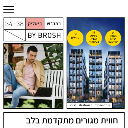
36
34
38
בשיווק
בשיווק
אוכלס
הבניה
הבניה
בעיצומה!
בעיצומה!
For illustration purpose only
חווית מגורים מתקדמת בלב