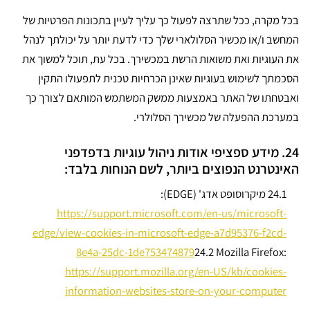
בכל מקרה, ככל שתרצה לפעול כך עליך לעיין בתכונות הפרטיות של
המחשב ו/או מכשיר הסלולארי שלך כדי לדעת יותר על יכולתך לנהל
את העוגיות ואת משואות הרשת במכשירך. בכל עת, תוכל למשוך את
הסכמתך לשימוש בעוגיות שאינן הכרחיות טכנית לתפעולו התקין
ואבטחתו של האתר באמצעות ממשק המשתמש המותאם לצורך כך
במערכת ההפעלה של מכשירך הסלולרי.
24. מידע ספציפי אודות ניהול עוגיות בדפדפני
האינטרנט הנפוצים ביותר, לשם הנוחות בלבד:
24.1 מיקרוסופט אדג' (EDGE):
https://support.microsoft.com/en-us/microsoft-
edge/view-cookies-in-microsoft-edge-a7d95376-f2cd-
8e4a-25dc-1de753474879
24.2
Mozilla Firefox:
https://support.mozilla.org/en-US/kb/cookies-
information-websites-store-on-your-computer