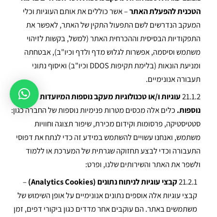
הטכנית להפעלת האתר
– אשר כוללים את אותם העוגיות וכלי
המעקב הנדרשים לשם התפעול התקין של האתר, לאפשר את
התפקודיות הבסיסית וההכרחית האתר (למשל, בקשות לזיהוי
משתמש וסיסמה, אפשרות לגלוש מדף ולדף וכיו"ב), אבטחתה
ומניעת הונאות (בלימת תקיפות DDOS וכיו"ב) ואיסוף נתוני
תעבורה אנונימיים.
21.1.2
עוגיות ו/או טכנולוגיות מעקב נוספות המיועדות למטרות
נוספות.
כלים אלה מכסים מטרות פנימיות נוספות של החברה כגון:
סטטיסטיקה, פרסומות וקידום מכירת, שיפור תצוגה וחוויות
משתמש, ואנחנו עשויים להשתמש במידע זה כדי לנתח את דפוסי
התעבורה וכדי לבצע תחזוקה שגרתית של המערכת או ללמוד
ולשפר את האתר והשירותים שלנו, ופרט:
21.2.1
קבצי עוגיות לניתוח נתונים (Analytics Cookies)
–
קבצי עוגיות אלה אוספים נתונים אנונימיים על אופן השימוש של
משתמשים באתר. הם עוקבים אחר מדדים כגון ביקורי דפים, זמן