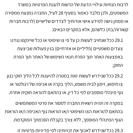
לרבות הנחיות וגילויי הדעת של הרשות להגנת הפרטיות במשרד
המשפטים, ולכן מלבד כאמור בסעיף 28 לעיל, החברה נמנעת ממסירה
או ממתן גישה למידע אישי אודותיך לצדדים שלישיים (לרבות חברות
קשורות/בת) כלשהם, אלא במקרים הבאים:
29.1 ככל שנחויב לעשות כן על פי צו שיפוטי או ככל שיינקטו נגדנו
צעדים משפטיים (פליליים או אזרחיים) בגין פעולות שביצעת
באמצעות האתר תוך הפרת תנאי השימוש של האתר תוך הפרת
החוק;
29.2 ככל שנידרש לעשות זאת במטרה להיענות לכל הליך חוקי כגון
צו חיפוש, זימון לבית משפט, הליך בקרה או אכיפה של רגולטור או
גוף מינהלי מוסמכים לפי כל דין, או בהתאם להוראה חוקית אחרת.
במקרה זה תהיה רשאית החברה למסור את פרטי המשתמשים
בהתאם להוראות הצו השיפוטי ו/או הוראות גוף האכיפה ו/או הוראות
הגוף המינהלי המוסמך, ללא צורך בקבלת הסכמתך המוקדמת.
29.3
ככל שנידרש לאכוף את זכויותינו לפי מדיניות פרטיות זו