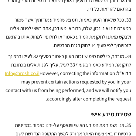
ווידאו זהותך ומימוש זכות העיון באופן המתאים בנסיבות העניין, והכול
בהתאם להוראות כל דין.
33.
ככל שלאחר העיון כאמור, תמצא שהמידע אודותיך אשר שמור
במערכותינו אינו נכון, שלם, ברור או מעודכן, אתה רשאי לפנות אלינו
ולבקש מאתנו לתקן את המידע כאמור או לחלופין למחוק אותו בהתאם
לזכויותיך לפי סעיף 14 לחוק הגנת הפרטיות.
34.
מובהר, כי לשם מימוש זכות העיון כאמור בסעיף 32 לעיל וברצונך
לתקן את המידע כאמור בסעיף 33 לעיל, עליך לפנות אלינו בכתובת
הדוא"ל:
However, correcting the information
Info@brosh.co.il
may prevent certain actions requested by you in your
contact with us from being performed, and we will notify you
accordingly after completing the request.
שמירת מידע אישי
35. אנו נשמור את המידע האישי שנאסף על-ידנו כאמור במדיניות
פרטיות זו באמצעות האתר אך ורק למשך התקופה הנדרשת לשם