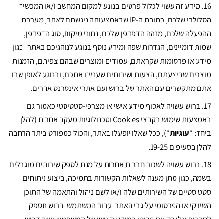
16.
מידע זה עשוי לכלול פרטים בנוגע למקום המחשב ו/או המכשיר
הסלולרי שלכם, כתובת ה-IP שבאמצעותה ניגשתם לאתר, מערכת
ההפעלה שלכם, מזהה הדפדפן שלכם, נתוני מיקום, סוג הדפדפן,
שמות דומיינים, הגדרות שפה ומידע נוסף בנוגע לנוהגיכם באתר כגון
מידע או פרסומות שקראתם, עמודים ומוצרים שבהם צפיתם, הזמנות
מוצרים שביצעתם, הצעות ושירותים שעניינו אתכם, ובנוגע לאופן שבו
אתם מתקשרים עם האתר של ברוש ועם אתרי אינטרנט אחרים.
17.
ברוש עשויה לאסוף מידע אישי או מצרפי-סטטיסטי כאמור גם
באמצעות שימוש בקבצי Cookies וטכנולוגיות מעקב אחרות (להלן
ביחד: "
עוגיות
"), ככל שאלו יופעלו באתר, והכול כמפורט ביתר הרחבה
להלן בסעיפים 19-25.
18.
ברוש עשויה לשכור חברות אחרות על מנת לספק שירותים מוגבלים
בשמה, כגון מתן מענה לשאלות הקשורות בתמיכה, ביצוע ניתוחים
סטטיסטיים של השירותים שלה ו/או לשם ניהול והתאמה של התוכן
השיווקי או הפרסומי על גבי האתר עבור המשתמש. ברוש תספק