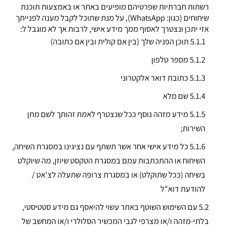
רשתות חברתיות שפרטיהם מופיעים באתר או באמצעות תוכנת
שיחוחים (כגון: WhatsApp), על מנת שתוכל לקבל מענה לפנייתך
אזי יתכן ונצטרך לאסוף ממך מידע אישי, לרבות אך לא מוגבל ל:
5.1.1 תוכן הפניה שלך (בין אם קולית ובין אם כתובה)
5.1.2 מספר טלפון
5.1.3
כתובת דואר אלקטרוני
5.1.4
שם מלא
5.1.5
מידע מזהה נוסף ככל שנצטרף לאמת זהותך לשם מתן
השירות;
5.1.6
כל מידע אישי אחר אשר תשתף עם נציגינו במסגרת השיחה,
השיחוח או ההתכתבות עמם במסגרת הטקסט שיוזן, מה שיוקלט
בשיחה (ככל שתוקלט) או במסגרת צרופה שתעלה לצ'אט /
להודעת דוא"ל
5.2 עם השימוש השוטף באתר עשוי להיאסף גם מידע סטטיסטי,
בלתי-מזהה ו/או מצרפי לגבי המכשיר הסלולרי ו/או המחשב של