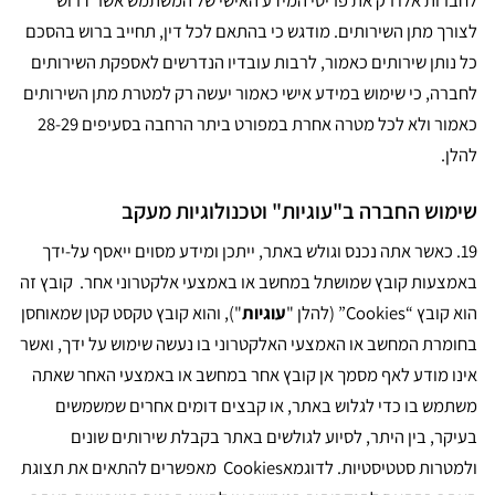
לחברות אלו רק את פריטי המידע האישי של המשתמש אשר דרוש
לצורך מתן השירותים. מודגש כי בהתאם לכל דין, תחייב ברוש בהסכם
כל נותן שירותים כאמור, לרבות עובדיו הנדרשים לאספקת השירותים
לחברה, כי שימוש במידע אישי כאמור יעשה רק למטרת מתן השירותים
כאמור ולא לכל מטרה אחרת במפורט ביתר הרחבה בסעיפים 28-29
להלן.
שימוש החברה ב"עוגיות" וטכנולוגיות מעקב
19.
כאשר אתה נכנס וגולש באתר, ייתכן ומידע מסוים ייאסף על-ידך
באמצעות קובץ שמושתל במחשב או באמצעי אלקטרוני אחר. קובץ זה
הוא קובץ “Cookies” (להלן "
עוגיות
"), והוא קובץ טקסט קטן שמאוחסן
בחומרת המחשב או האמצעי האלקטרוני בו נעשה שימוש על ידך, ואשר
אינו מודע לאף מסמך אן קובץ אחר במחשב או באמצעי האחר שאתה
משתמש בו כדי לגלוש באתר, או קבצים דומים אחרים שמשמשים
בעיקר, בין היתר, לסיוע לגולשים באתר בקבלת שירותים שונים
ולמטרות סטטיסטיות. לדוגמאCookies מאפשרים להתאים את תצוגת