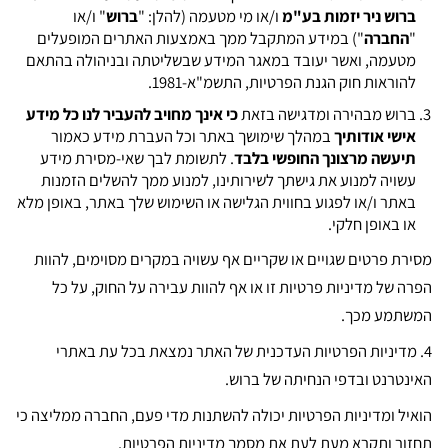
ברוש ניר יזמות בע"מ
ו/או מי מטעמה (להלן: "
ברוש
" ו/או
"
החברה
") במידע המתקבל ממך באמצעות האתרים המופעלים
מטעמה, ואשר יעובד במאגר המידע שבשליטתה ובניהולה בהתאם
להוראות חוק הגנת הפרטיות, התשמ"א-1981.
ברוש מבהירה ומדגישה בזאת
כי אינך מחויב להעביר לנו כל מידע
אישי אודותיך
במהלך שימושך באתר וכל העברת מידע כאמור
תיעשה מרצונך החופשי בלבד
. לתשומת לבך שאי-מסירת מידע
עשויה למנוע את גישתך לשירותינו, למנוע ממך להשלים הזמנות
באתר ו/או לפגוע בחווית הגלישה או השימוש שלך באתר, באופן מלא
או באופן חלקי.
מסירת פרטים שגויים או שקריים אף עשויה במקרים מסוימים, להוות
הפרה של מדיניות פרטיות זו או אף להוות עבירה על החוק, על כל
המשתמע מכך.
4. מדיניות הפרטיות העדכנית של האתר נמצאת בכל עת באתרי
האינטרנט ובדפי הנחיתה של ברוש.
הואיל ומדיניות הפרטיות יכולה להשתנות מדי פעם, החברה ממליצה כי
תחזור ותקרא מעת לעת את מסמך מדיניות הפרטיות.