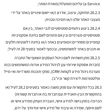
a-Service) עליהם מופעלת/מוארח האתר;
28.2.3
תחזוקה, עיצוב, שדרוג ו/או יישום שינויים באתר על ידי
מעצבי האתר שלנו ו/או תמיכה טכנית;
28.2.4
ביצוע ניתוחים סטטיסטיים לגבי האתר, בין אם
סטטיסטיים-מצרפיים ובין אם מזוהים לשם בחינת אפקטיביות
קמפיינים מסחריים המופיעים באתר ו/או בחינת רלוונטיות חלקים
או תכנים באתר למשתמשינו, ובכפוף לאמור בסעיף 28 זה לעיל;
28.2.5
מתן תשתיות לשם ניהול העסקים השוטף של החברה
(חברות אספקת שירותי ענן לניהול המידע אודות המשתמשים (כמו
מערכת ניהול מידע לקוחות CRM), ספקי תוכנות משרדיות ואי-מייל
ופלטפורמות ליצירת קשר וכיו"ב).
28.3 בכל התקשרות עם ספק משנה כאמור בסעיפים 28.2 לעיל (או
בהתקשרות הבין-תאגידית עם חברות בת או חברות קשורות)
הכרוכה במתן גישה למידע אישי, העברת העתק ממידע אישי או
לשם איסוף, שמירה או עיבוד של מידע אישי אודותיך על-ידם,